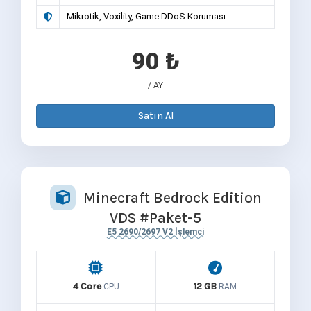
Mikrotik, Voxility, Game DDoS Koruması
90 ₺
/ AY
Satın Al
Minecraft Bedrock Edition
VDS #Paket-5
E5 2690/2697 V2 İşlemci
4 Core
12 GB
CPU
RAM