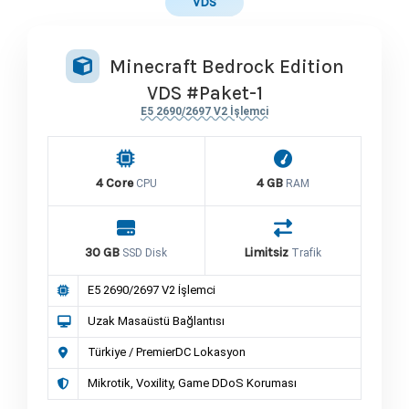
VDS
Minecraft Bedrock Edition
VDS #Paket-1
E5 2690/2697 V2 İşlemci
4 Core
4 GB
CPU
RAM
30 GB
Limitsiz
SSD Disk
Trafik
E5 2690/2697 V2 İşlemci
Uzak Masaüstü Bağlantısı
Türkiye / PremierDC Lokasyon
Mikrotik, Voxility, Game DDoS Koruması