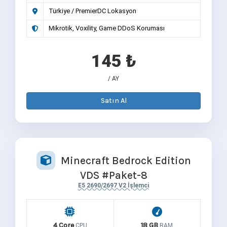
Türkiye / PremierDC Lokasyon
Mikrotik, Voxility, Game DDoS Koruması
145 ₺
/ AY
Satın Al
Minecraft Bedrock Edition
VDS #Paket-8
E5 2690/2697 V2 İşlemci
4 Core
18 GB
CPU
RAM