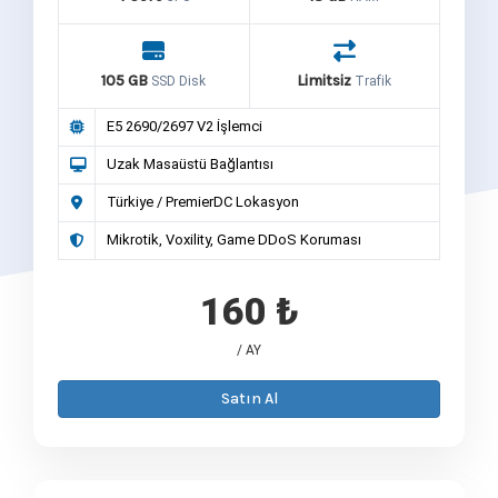
105 GB
Limitsiz
SSD Disk
Trafik
E5 2690/2697 V2 İşlemci
Uzak Masaüstü Bağlantısı
Türkiye / PremierDC Lokasyon
Mikrotik, Voxility, Game DDoS Koruması
160 ₺
/ AY
Satın Al