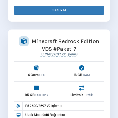
Satın Al
Minecraft Bedrock Edition
VDS #Paket-7
E5 2690/2697 V2 İşlemci
4 Core
16 GB
CPU
RAM
95 GB
Limitsiz
SSD Disk
Trafik
E5 2690/2697 V2 İşlemci
Uzak Masaüstü Bağlantısı