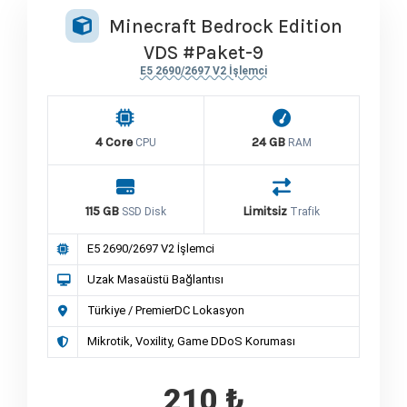
Minecraft Bedrock Edition
VDS #Paket-9
E5 2690/2697 V2 İşlemci
4 Core
24 GB
CPU
RAM
115 GB
Limitsiz
SSD Disk
Trafik
E5 2690/2697 V2 İşlemci
Uzak Masaüstü Bağlantısı
Türkiye / PremierDC Lokasyon
Mikrotik, Voxility, Game DDoS Koruması
210 ₺