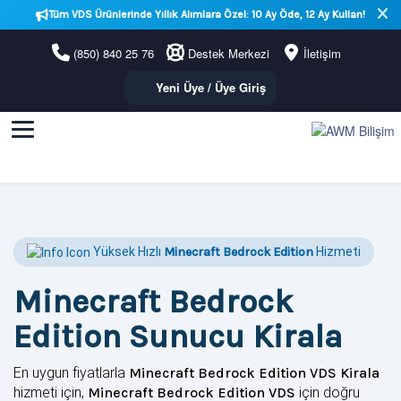
Tüm VDS Ürünlerinde Yıllık Alımlara Özel: 10 Ay Öde, 12 Ay Kullan!
(850) 840 25 76
Destek Merkezi
İletişim
Yeni Üye / Üye Giriş
Yüksek Hızlı
Minecraft Bedrock Edition
Hizmeti
Minecraft Bedrock
Edition Sunucu Kirala
En uygun fiyatlarla
Minecraft Bedrock Edition VDS Kirala
hizmeti için,
Minecraft Bedrock Edition VDS
için doğru