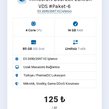
VDS #Paket-6
E5 2690/2697 V2 İşlemci
4 Core
14 GB
CPU
RAM
85 GB
Limitsiz
SSD Disk
Trafik
E5 2690/2697 V2 İşlemci
Uzak Masaüstü Bağlantısı
Türkiye / PremierDC Lokasyon
Mikrotik, Voxility, Game DDoS Koruması
125 ₺
/ AY