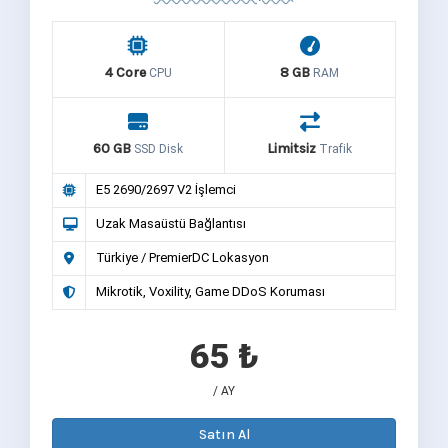
4 Core
8 GB
CPU
RAM
60 GB
Limitsiz
SSD Disk
Trafik
E5 2690/2697 V2 İşlemci
Uzak Masaüstü Bağlantısı
Türkiye / PremierDC Lokasyon
Mikrotik, Voxility, Game DDoS Koruması
65 ₺
/ AY
Satın Al