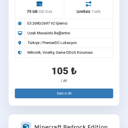
75 GB
Limitsiz
SSD Disk
Trafik
E5 2690/2697 V2 İşlemci
Uzak Masaüstü Bağlantısı
Türkiye / PremierDC Lokasyon
Mikrotik, Voxility, Game DDoS Koruması
105 ₺
/ AY
Satın Al
Minecraft Bedrock Edition