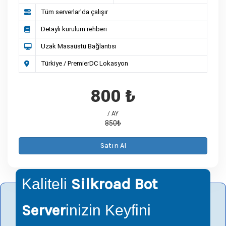
Tüm serverlar'da çalışır
Detaylı kurulum rehberi
Uzak Masaüstü Bağlantısı
Türkiye / PremierDC Lokasyon
800 ₺
/ AY
850₺
Satın Al
Silkroad Bot
Kaliteli
Server
inizin Keyfini