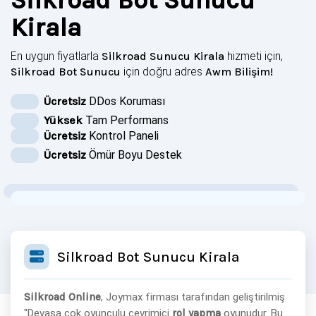
Silkroad Bot Sunucu
Kirala
En uygun fiyatlarla
Silkroad Sunucu Kirala
hizmeti için,
Silkroad Bot Sunucu
için doğru adres
Awm Bilişim
!
Ücretsiz
DDos Koruması
Yüksek
Tam Performans
Ücretsiz
Kontrol Paneli
Ücretsiz
Ömür Boyu Destek
Silkroad Bot Sunucu Kirala
Silkroad Online
, Joymax firması tarafından geliştirilmiş
"Devasa çok oyunculu çevrimiçi
rol yapma
oyunudur. Bu