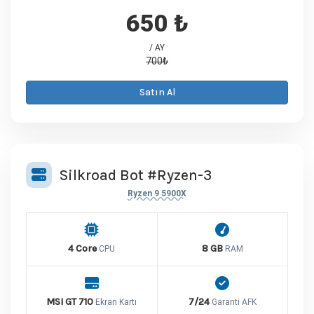
650 ₺
/ AY
700₺
Satın Al
Silkroad Bot #Ryzen-3
Ryzen 9 5900X
4 Core
8 GB
CPU
RAM
MSI GT 710
7/24
Ekran Kartı
Garanti AFK