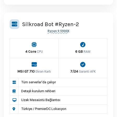
Silkroad Bot #Ryzen-2
Ryzen 9 5900X
4 Core
6 GB
CPU
RAM
MSI GT 710
7/24
Ekran Kartı
Garanti AFK
Tüm serverlar'da çalışır
Detaylı kurulum rehberi
Uzak Masaüstü Bağlantısı
Türkiye / PremierDC Lokasyon