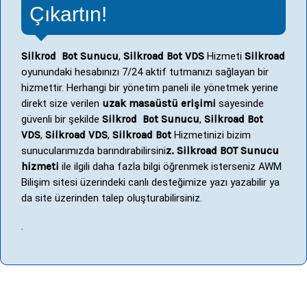
Çıkartın!
Silkrod Bot Sunucu
,
Silkroad Bot VDS
Hizmeti
Silkroad
oyunundaki hesabınızı 7/24 aktif tutmanızı sağlayan bir
hizmettir. Herhangi bir yönetim paneli ile yönetmek yerine
direkt size verilen
uzak masaüstü erişimi
sayesinde
güvenli bir şekilde
Silkrod Bot Sunucu
,
Silkroad Bot
VDS
,
Silkroad VDS
,
Silkroad Bot
Hizmetinizi bizim
sunucularımızda barındırabilirsini
z. Silkroad BOT Sunucu
hizmeti
ile ilgili daha fazla bilgi öğrenmek isterseniz AWM
Bilişim sitesi üzerindeki canlı desteğimize yazı yazabilir ya
da site üzerinden talep oluşturabilirsiniz.
.