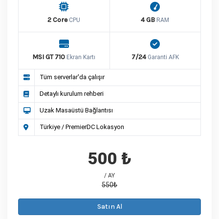
2 Core
4 GB
CPU
RAM
MSI GT 710
7/24
Ekran Kartı
Garanti AFK
Tüm serverlar'da çalışır
Detaylı kurulum rehberi
Uzak Masaüstü Bağlantısı
Türkiye / PremierDC Lokasyon
500 ₺
/ AY
550₺
Satın Al