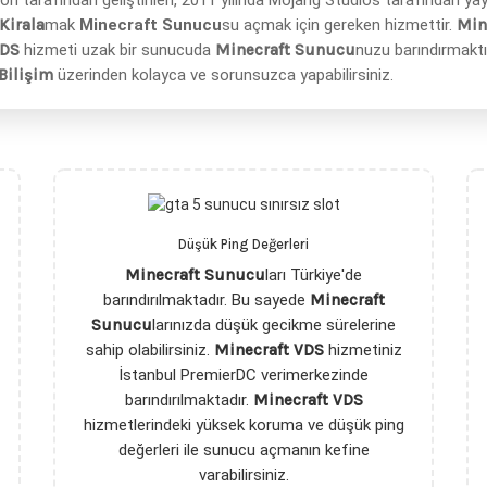
sson tarafından geliştirilen, 2011 yılında Mojang Studios tarafından y
Kirala
mak
Minecraft Sunucu
su açmak için gereken hizmettir.
Min
VDS
hizmeti uzak bir sunucuda
Minecraft Sunucu
nuzu barındırmaktı
Bilişim
üzerinden kolayca ve sorunsuzca yapabilirsiniz.
Düşük Ping Değerleri
Minecraft Sunucu
ları Türkiye'de
barındırılmaktadır. Bu sayede
Minecraft
Sunucu
larınızda düşük gecikme sürelerine
sahip olabilirsiniz.
Minecraft VDS
hizmetiniz
İstanbul PremierDC verimerkezinde
barındırılmaktadır.
Minecraft VDS
hizmetlerindeki yüksek koruma ve düşük ping
değerleri ile sunucu açmanın kefine
varabilirsiniz.