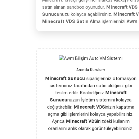
Minecraft, İsveçli geliştirici Markus Alexej Per
satın alınan sandbox oyunudur.
Minecraft VDS 
Sunucu
nuzu kolayca açabilirsiniz.
Minecraft 
Minecraft VDS Satın Al
ma işlemlerinizi
Awm 
Anında Kurulum
Minecraft Sunucu
siparişleriniz otomasyon
sistemimiz tarafından satın aldığınız gibi
teslim edilir. Kiraladığınız
Minecraft
Sunucu
nuzun İşletim sistemini kolayca
değiştirebilir.
Minecraft VDS
inizin kapatma
açma gibi işlemlerini kolayca yapabilirsiniz.
Ayrıca
Minecraft VDS
inizdeki kullanım
oranlarını anlık olarak görüntüleyebilirsiniz.