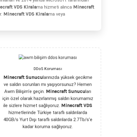
ayınlanan ve 2014 yılında Microsoft tarafından
ecraft VDS Kirala
ma hizmeti alınca
Minecraft
r.
Minecraft VDS Kirala
ma veya
DDoS Koruması
Minecraft Sunucu
larınızda yüksek gecikme
ve saldırı sorunları mı yaşıyorsunuz? Hemen
Awm Bilişim'e geçin.
Minecraft Sunucu
ları
için özel olarak hazırlanmış saldırı korumamız
ile sizlere hizmet sağlıyoruz.
Minecraft VDS
hizmetlerinde Türkiye taraflı saldırılarda
40GB/s Yurt Dışı taraflı saldırılarda 2.7Tb/s'e
kadar koruma sağlıyoruz.