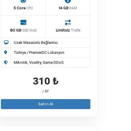
5 Core
14 GB
CPU
RAM
80 GB
Limitsiz
SSD Disk
Trafik
Uzak Masaüstü Bağlantısı
Türkiye / PremierDC Lokasyon
Mikrotik, Voxility, Game DDoS
310 ₺
/ AY
Satın Al