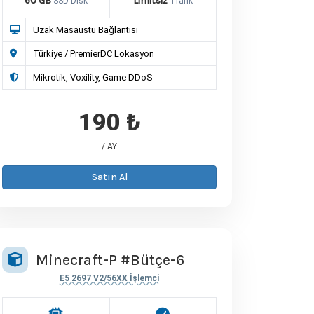
60 GB
Limitsiz
SSD Disk
Trafik
Uzak Masaüstü Bağlantısı
Türkiye / PremierDC Lokasyon
Mikrotik, Voxility, Game DDoS
190 ₺
/ AY
Satın Al
Minecraft-P #Bütçe-6
E5 2697 V2/56XX İşlemci