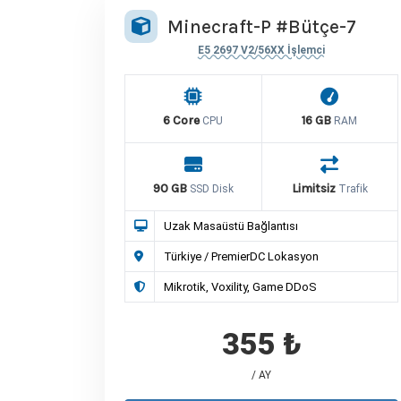
Minecraft-P #Bütçe-7
E5 2697 V2/56XX İşlemci
6 Core
16 GB
CPU
RAM
90 GB
Limitsiz
SSD Disk
Trafik
Uzak Masaüstü Bağlantısı
Türkiye / PremierDC Lokasyon
Mikrotik, Voxility, Game DDoS
355 ₺
/ AY