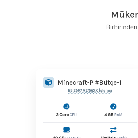
Mükem
Birbirinden
Minecraft-P #Bütçe-1
E5 2697 V2/56XX İşlemci
3 Core
4 GB
CPU
RAM