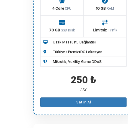
4 Core
10 GB
CPU
RAM
70 GB
Limitsiz
SSD Disk
Trafik
Uzak Masaüstü Bağlantısı
Türkiye / PremierDC Lokasyon
Mikrotik, Voxility, Game DDoS
250 ₺
/ AY
Satın Al