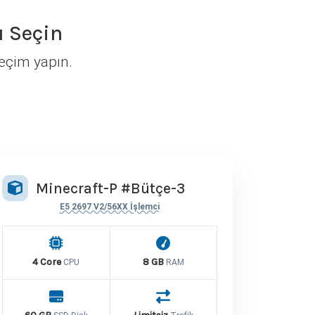
 Seçin
seçim yapın.
Minecraft-P #Bütçe-3
E5 2697 V2/56XX İşlemci
4 Core
8 GB
CPU
RAM