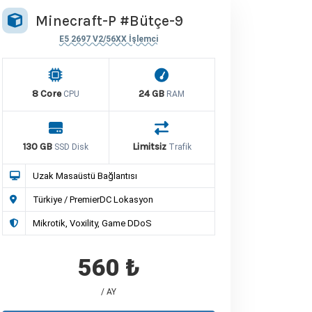
Minecraft-P #Bütçe-9
E5 2697 V2/56XX İşlemci
8 Core
24 GB
CPU
RAM
130 GB
Limitsiz
SSD Disk
Trafik
Uzak Masaüstü Bağlantısı
Türkiye / PremierDC Lokasyon
Mikrotik, Voxility, Game DDoS
560 ₺
/ AY