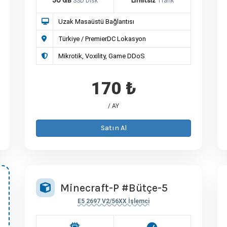
50 GB
Limitsiz
SSD Disk
Trafik
Uzak Masaüstü Bağlantısı
Türkiye / PremierDC Lokasyon
Mikrotik, Voxility, Game DDoS
170 ₺
/ AY
Satın Al
Minecraft-P #Bütçe-5
E5 2697 V2/56XX İşlemci