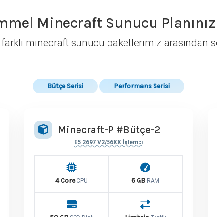
mel Minecraft Sunucu Planınızı
 farklı minecraft sunucu paketlerimiz arasından 
Bütçe Serisi
Performans Serisi
Minecraft-P #Bütçe-2
E5 2697 V2/56XX İşlemci
4 Core
6 GB
CPU
RAM