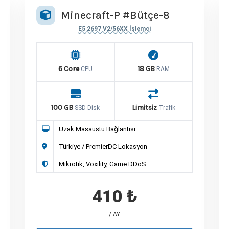
Minecraft-P #Bütçe-8
E5 2697 V2/56XX İşlemci
6 Core
18 GB
CPU
RAM
100 GB
Limitsiz
SSD Disk
Trafik
Uzak Masaüstü Bağlantısı
Türkiye / PremierDC Lokasyon
Mikrotik, Voxility, Game DDoS
410 ₺
/ AY