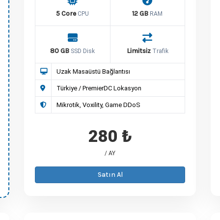
5 Core
12 GB
CPU
RAM
80 GB
Limitsiz
SSD Disk
Trafik
Uzak Masaüstü Bağlantısı
Türkiye / PremierDC Lokasyon
Mikrotik, Voxility, Game DDoS
280 ₺
/ AY
Satın Al