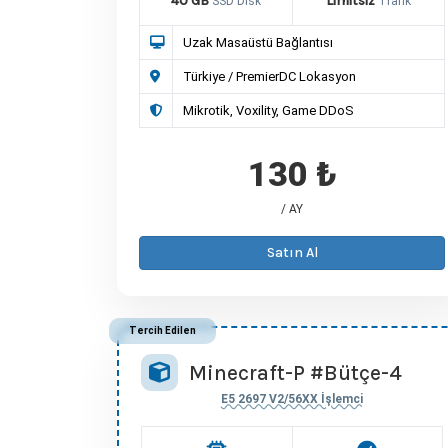
40 GB
Limitsiz
SSD Disk
Trafik
Uzak Masaüstü Bağlantısı
Türkiye / PremierDC Lokasyon
Mikrotik, Voxility, Game DDoS
130 ₺
/ AY
Satın Al
Tercih Edilen
Minecraft-P #Bütçe-4
E5 2697 V2/56XX İşlemci