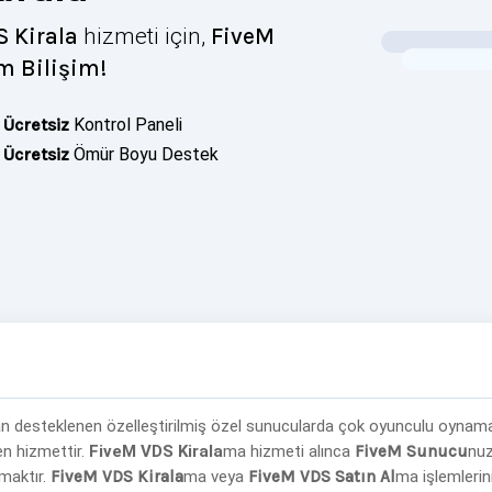
 Kirala
hizmeti için,
FiveM
m Bilişim
!
Ücretsiz
Kontrol Paneli
Ücretsiz
Ömür Boyu Destek
n desteklenen özelleştirilmiş özel sunucularda çok oyunculu oynamanı
n hizmettir.
FiveM VDS Kirala
ma hizmeti alınca
FiveM Sunucu
nuz
maktır.
FiveM VDS Kirala
ma veya
FiveM VDS Satın Al
ma işlemlerin