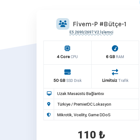
Fivem-P #Bütçe-1
E5 2690/2697 V2 İşlemci
4 Core
6 GB
CPU
RAM
50 GB
Limitsiz
SSD Disk
Trafik
Uzak Masaüstü Bağlantısı
Türkiye / PremierDC Lokasyon
Mikrotik, Voxility, Game DDoS
110 ₺