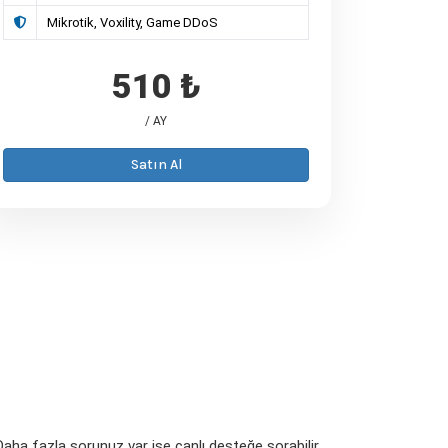
Mikrotik, Voxility, Game DDoS
510 ₺
/ AY
Satın Al
 Daha fazla sorunuz var ise canlı desteğe sorabilir,