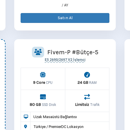
/ AY
Satın Al
Fivem-P #Bütçe-5
E5 2690/2697 V2 İşlemci
9 Core
24 GB
CPU
RAM
80 GB
Limitsiz
SSD Disk
Trafik
Uzak Masaüstü Bağlantısı
Türkiye / PremierDC Lokasyon