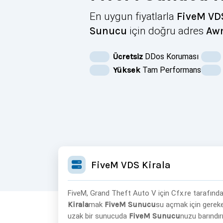
En uygun fiyatlarla
FiveM VDS
Sunucu
için doğru adres
Aw
Ücretsiz
DDos Koruması
Yüksek
Tam Performans
FiveM VDS Kirala
FiveM, Grand Theft Auto V için Cfx.re tarafında
Kirala
mak
FiveM Sunucu
su açmak için gereke
uzak bir sunucuda
FiveM Sunucu
nuzu barındır