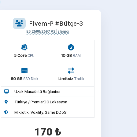
Fivem-P #Bütçe-3
E5 2690/2697 V2 İşlemci
5 Core
10 GB
CPU
RAM
60 GB
Limitsiz
SSD Disk
Trafik
Uzak Masaüstü Bağlantısı
Türkiye / PremierDC Lokasyon
Mikrotik, Voxility, Game DDoS
170 ₺