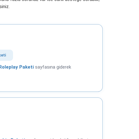
iniz.
keti
Roleplay Paketi
sayfasına giderek