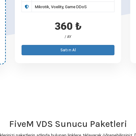
Mikrotik, Voxility, Game DDoS
360 ₺
/ AY
Satın Al
FiveM VDS Sunucu Paketleri
erinizi paketlerin atlında bulunan linklere tıklayarak öğrenebilirsiniz.