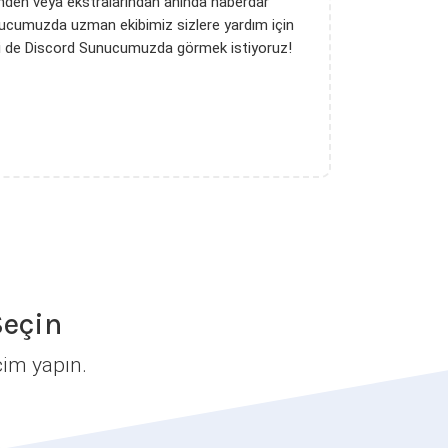
inden veya ekstralarından anında haberdar
nucumuzda uzman ekibimiz sizlere yardım için
ni de Discord Sunucumuzda görmek istiyoruz!
Seçin
çim yapın.