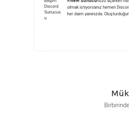
FiveM Sunucu
nuzu açarken hata
olmak istiyorsanız hemen Discord
her daim yanınızda. Oluşturduğu
Müke
Birbirind