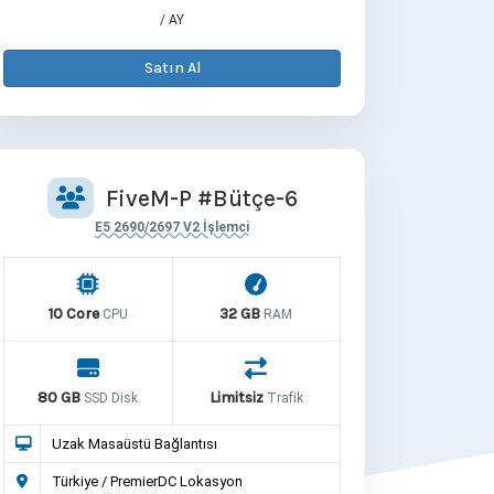
/ AY
Satın Al
FiveM-P #Bütçe-6
E5 2690/2697 V2 İşlemci
10 Core
32 GB
CPU
RAM
80 GB
Limitsiz
SSD Disk
Trafik
Uzak Masaüstü Bağlantısı
Türkiye / PremierDC Lokasyon