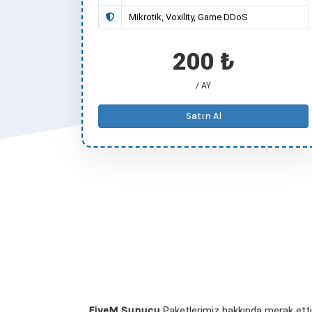
Mikrotik, Voxility, Game DDoS
200 ₺
/ AY
Satın Al
FiveM Sunucu
Paketlerimiz hakkında merak ettikl