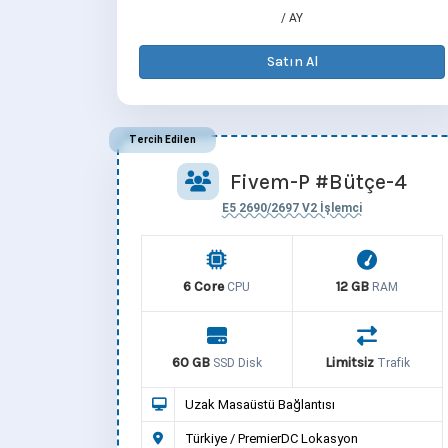
/ AY
Satın Al
Tercih Edilen
Fivem-P #Bütçe-4
E5 2690/2697 V2 İşlemci
6 Core
12 GB
CPU
RAM
60 GB
Limitsiz
SSD Disk
Trafik
Uzak Masaüstü Bağlantısı
Türkiye / PremierDC Lokasyon