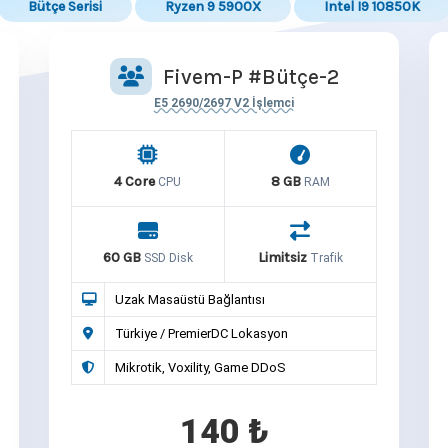
Bütçe Serisi
Ryzen 9 5900X
Intel I9 10850K
Fivem-P #Bütçe-2
E5 2690/2697 V2 İşlemci
4 Core
8 GB
CPU
RAM
60 GB
Limitsiz
SSD Disk
Trafik
Uzak Masaüstü Bağlantısı
Türkiye / PremierDC Lokasyon
Mikrotik, Voxility, Game DDoS
140 ₺