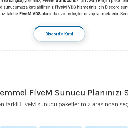
 ile karşılaşıyorsanız,
FiveM Sunucu
nuz için Awm Bilişim paketler
 sunucumuza katılabilirsiniz.
FiveM VDS
hizmetiniz için Discord su
nuz talebe
FiveM VDS
alanında uzman kişiler cevap vermektedir. Se
Discord'a Katıl
mmel FiveM Sunucu Planınızı 
en farklı FiveM sunucu paketlerimiz arasından se